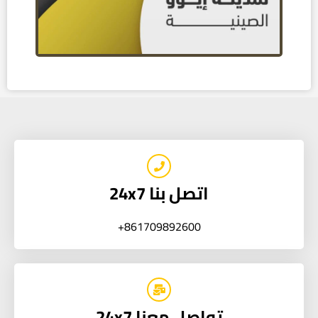
اتصل بنا 24x7
861709892600+
تواصل معنا 24x7