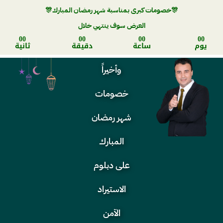
🎊خصومات كبرى بمناسبة شهر رمضان المبارك🎊
العرض سوف ينتهي خلال
00
00
00
00
يوم
ساعة
دقيقة
ثانية
وأخيراً
خصومات
شهر رمضان
المبارك
على دبلوم
الاستيراد
الآمن