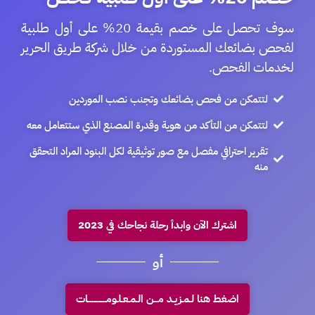
سوف تحصل على خصم بقيمة 20% على أول طلبية
لفحص بضائعك المستوردة من خلال شركة طريق الحرير
لخدمات الفحص.
لتتمكن من فحص بضائعك وتجنب نصب الموردين
لتتمكن من التأكد من هوية وقدرة المصنع الذي ستتعامل معه
تقرير احترافي مفصل مع صور توثيقية لكل البنود المراد التحقق
منه
اشترك الآن وابدأ رحلة نجاحك في 2023
أو
اضغط هنا لـمـزيـد مـــن الـمـعـلـومـــــــــــــات