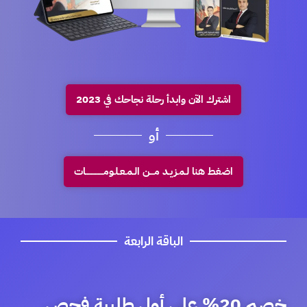
اشترك الآن وابدأ رحلة نجاحك في 2023
أو
اضغط هنا لـمـزيـد مـــن الـمـعـلـومـــــــــــــات
الباقة الرابعة
خصم 20% على أول طلبية فحص