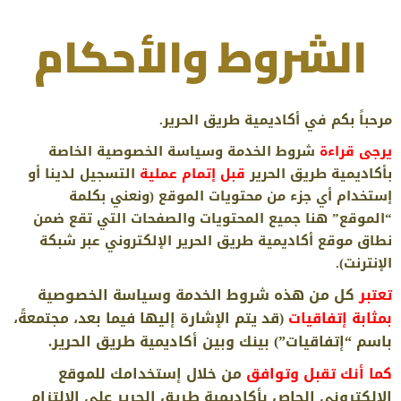
الشروط والأحكام
مرحباً بكم في أكاديمية طريق الحرير.
يرجى قراءة
شروط الخدمة وسياسة الخصوصية الخاصة
بأكاديمية طريق الحرير
قبل إتمام عملية
التسجيل لدينا أو
إستخدام أي جزء من محتويات الموقع (ونعني بكلمة
“الموقع” هنا جميع المحتويات والصفحات التي تقع ضمن
نطاق موقع أكاديمية طريق الحرير الإلكتروني عبر شبكة
الإنترنت).
تعتبر
كل من هذه شروط الخدمة وسياسة الخصوصية
بمثابة إتفاقيات
(قد يتم الإشارة إليها فيما بعد، مجتمعةً،
باسم “إتفاقيات”) بينك وبين أكاديمية طريق الحرير.
كما أنك تقبل وتوافق
من خلال إستخدامك للموقع
الإلكتروني الحاص بأكاديمية طريق الحرير على الإلتزام