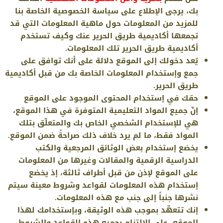
بك، يرجى الإطلاع على سياسة الخصوصية الخاصة بنا
للمزيد من المعلومات حول ماهية المعلومات التي قد
تجمعها أكاديمية طريق الحرير عنك وكيف تستخدم
أكاديمية طريق الحرير تلك المعلومات.
يُعد دخولك إلى الموقع دلالة على أنك توافق على
جمع وإستخدام المعلومات الخاصة بك من قبل أكاديمية
طريق الحرير.
حقك في إستخدام المحتوى الموجود على الموقع
إنّ جميع المواد التعليمية المتوفرة في هذا الموقع،
هي للإستخدام الشخصي الخاص بك والمتعلّق بتلك
المواد فقط، ما لم يرد خلاف ذلك صراحةً ضمن الموقع.
يخضع إستخدام بعض الوثائق المرجعية والكتب
الدراسية الرقمية والمقالات وغيرها من المعلومات
على الموقع لإذن من قبل أطراف ثالثة، إذ يخضع
إستخدام هذه المعلومات لقواعد وشروط معينة سيتم
نشرها جنباً إلى جنب مع هذه المعلومات.
إنك تتعهّد بموجب هذه الوثيقة، وبإستخدامك لهذا
الموقع، على الإلتزام بجميع هذه القواعد والشروط.