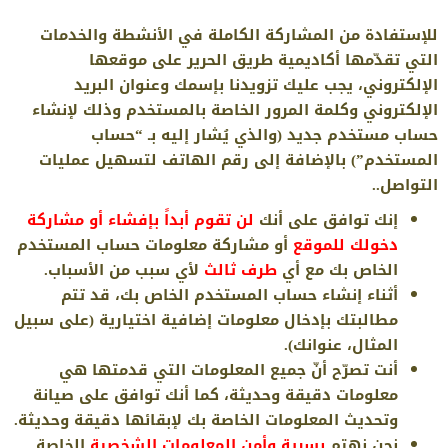
للإستفادة من المشاركة الكاملة في الأنشطة والخدمات
التي تقدّمها أكاديمية طريق الحرير على موقعها
الإلكتروني، يجب عليك تزويدنا بإسمك وعنوان البريد
الإلكتروني وكلمة المرور الخاصة بالمستخدم وذلك لإنشاء
حساب مستخدم جديد (والذي يُشار إليه بـ “حساب
المستخدم”) بالإضافة إلى رقم الهاتف لتسهيل عمليات
التواصل..
إنك توافق على أنك
لن تقوم أبداً بإفشاء أو مشاركة
دخولك للموقع
أو مشاركة معلومات حساب المستخدم
الخاص بك مع أي
طرف ثالث
لأي سبب من الأسباب.
أثناء إنشاء حساب المستخدم الخاص بك، قد تتم
مطالبتك بإدخال معلومات إضافية اختيارية (على سبيل
المثال، عنوانك).
أنت تصرّح أنّ جميع المعلومات التي قدمتها هي
معلومات دقيقة وحديثة، كما أنك توافق على صيانة
وتحديث المعلومات الخاصة بك لإبقائها دقيقة وحديثة.
نحن نهتم
بسرية وأمن المعلومات الشخصية
الخاصة