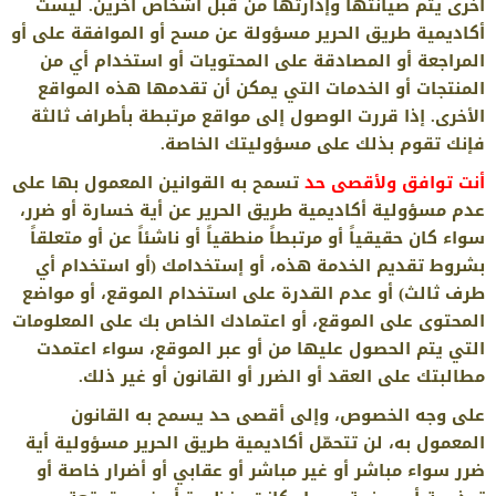
أخرى يتم صيانتها وإدارتها من قبل أشخاص آخرين. ليست
أكاديمية طريق الحرير مسؤولة عن مسح أو الموافقة على أو
المراجعة أو المصادقة على المحتويات أو استخدام أي من
المنتجات أو الخدمات التي يمكن أن تقدمها هذه المواقع
الأخرى. إذا قررت الوصول إلى مواقع مرتبطة بأطراف ثالثة
فإنك تقوم بذلك على مسؤوليتك الخاصة.
أنت توافق ولأقصى حد
تسمح به القوانين المعمول بها على
عدم مسؤولية أكاديمية طريق الحرير عن أية خسارة أو ضرر،
سواء كان حقيقياً أو مرتبطاً منطقياً أو ناشئاً عن أو متعلقاً
بشروط تقديم الخدمة هذه، أو إستخدامك (أو استخدام أي
طرف ثالث) أو عدم القدرة على استخدام الموقع، أو مواضع
المحتوى على الموقع، أو اعتمادك الخاص بك على المعلومات
التي يتم الحصول عليها من أو عبر الموقع، سواء اعتمدت
مطالبتك على العقد أو الضرر أو القانون أو غير ذلك.
على وجه الخصوص، وإلى أقصى حد يسمح به القانون
المعمول به، لن تتحمّل أكاديمية طريق الحرير مسؤولية أية
ضرر سواء مباشر أو غير مباشر أو عقابي أو أضرار خاصة أو