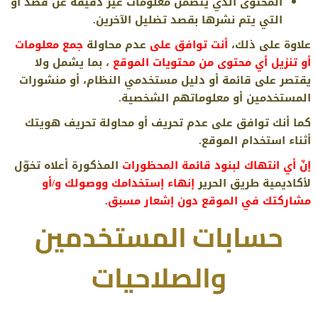
المحتوى الذي يتضمن معلومات غير دقيقة عن قصد أو
التي يتم نشرها بقصد تضليل الآخرين.
علاوة على ذلك،
أنت توافق على
عدم محاولة
جمع معلومات
أو تنزيل أي محتوى من محتويات الموقع
، بما يشمل ولا
يقتصر على قائمة أو دليل مستخدمي النظام، أو منشورات
المستخدمين أو معلوماتهم الشخصية.
كما أنك توافق على عدم تحريف أو محاولة تحريف هويتك
أثناء استخدام الموقع.
إنّ أي انتهاك لبنود قائمة المحظورات
المذكورة أعلاه تخوّل
لأكاديمية طريق الحرير
إنهاء إستخدامك ووصولك و/أو
مشاركتك في الموقع دون إشعار مسبق.
حسابات المستخدمين
والصلاحيات