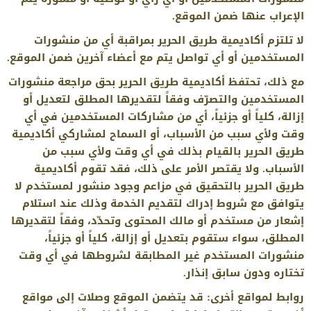
الإعراب عنها ضمن الموقع.
لا تلتزم أكاديمية طريق الحرير بمراقبة أي من منشورات
المستخدمين أو أي تواصل يتم مع أعضاء آخرين ضمن الموقع.
مع ذلك، تحتفظ أكاديمية طريق الحرير بحق مراجعة منشورات
المستخدمين والتصرّف وفقاً لتقديرها المطلق لتعديل أو
إزالة، كلياً أو جزئياً، أي من مشاركات المستخدمين في أي
وقت ولأي سبب من الأسباب، أو السماح لمشاركي أكاديمية
طريق الحرير بالقيام بذلك في أي وقت ولأي سبب من
الأسباب. ولا يقتصر الأمر على ذلك، فقد تقوم أكاديمية
طريق الحرير بالتحقيق في مزاعم وجود منشور لمستخدم لا
يتوافق مع شروط إدراك لتقديم الخدمة وذلك عند استلام
إشعار من مستخدم أو مالك المحتوى وتحدّد، وفقاً لتقديرها
المطلق، سواء ستقوم بتعديل أو إزالة، كلياً أو جزئياً،
منشورات المستخدم غير المطابقة لشروطها في أي وقت
تختاره ودون سابق إنذار.
روابط لمواقع أخرى: قد يتضمن الموقع وصلات إلى مواقع