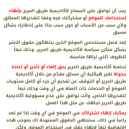
يجب أن توافق على السماح لأكاديمية طريق الحرير
بإنهاء
إستخدامك للموقع
أو مشاركتك فيه وفقا لتقديرها المطلق
ولأي سبب من الأسباب أو دون سبب بناءً على إخطارك بشكل
مسبق
يُعد فصل مستخدمي الموقع الذين ينتهكون حقوق النشر
بشكل متكرر سياسة لأكاديمية طريق الحرير، وذلك تبعاً
للظروف التي تراها مناسبة.
تحتفظ أكاديمية طريق الحرير
بحق إلغاء أو تأخير أو إعادة
جدولة
تغير هيكلية أي مساق مقدّم من خلال أكاديمية
طريق الحرير أو التوقف عن تقديم أي جزء أو كامل محتويات
الموقع أو الخدمات ذات الصلة في أي وقت وذلك تبعاً
لتقديرها الخاص، وأنت توافق على عدم مسؤولية أكاديمية
طريق الحرير تجاهك عن مثل هذا العمل.
يمكنك إنهاء اشتراكك
في الموقع في أي وقت إذا لم تعد
راغباً في ذلك، ستنتهي الحقوق الممنوحة لك بموجب هذه
الاتفاقية تبعاً لإنهاء حقك في استخدام الموقع، ولكن