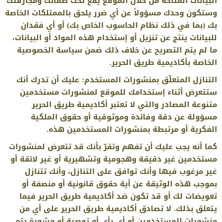
البيانات المتاحة من خلال الموقع يقع تحت ضمانك ومجازفتك
وستكون وحدك مسؤولاً عن أي ضرر يلحق بالممتلكات الخاصة
بك (بما في ذلك نظام الحاسوب الخاص بك) أو أي فقدان
للبيانات ينتج عن تنزيل أو إستخدام هذه المواد أو البيانات،
ما لم يتم التصريح عن خلاف ذلك ضمن سياسة الخصوصية
الخاصة بأكاديمية طريق الحرير.
التنازل المتعلّق بمنشورات المستخدم: عليك أن تدرك أنك
ستتعرض أثناء إستخدامك للموقع لمنشورات مستخدمين
متنوعة المصادر والتي لا تعتبر أكاديمية طريق الحرير
مسؤولة عن دقة وفائدة وموثوقية أو حقوق الملكية
الفكرية أو مرتبطة بمنشورات المستخدمين هذه.
كما أنه يجب عليك أن تفهم وتقرّ بأنك قد تتعرض لمنشورات
مستخدمين غير دقيقة وهجومية وتشهيرية أو غير لائقة أو
غير مرغوب فيها وأنك توافق على التنازل، وأنك تتنازل
بموجب هذه الوثيقة عن أية حقوق قانونية أو منصفة أو
تعويضات لك أو قد تكون ضد أكاديمية طريق الحرير فيما
يتعلق بذلك. لا تصادق أكاديمية طريق الحرير على أي من
منشورات المستخدمين أو أي رأي أو توصية أو مشورة يتم