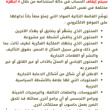
سيتم إيقاف
الحساب فى حالة استخدامه من خلال
4 أجهزة
مختلفة فى نفس الشهر.
توضّح القائمة التالية المواد التي يُمنَع منعاً باتاً تداولها
على الموقع الالكتروني :
المحتوى الذي يشهّر أو يضايق أو يهدّد الآخرين
المحتوى الذي يناقش أنشطة غير مشروعة
المحتوى الذي ينتهك الملكية الفكرية لطرف ثالث، بما
في ذلك وعلى سبيل المثال لا الحصر، حقوق التأليف
والنشر أو العلامات التجارية
المحتوى الإباحي أو المخلّ بالآداب أو غير اللائق أو غير
المصرح به
الإعلان أو أي شكل من أشكال الدعاية التجارية
المحتويات التي لها علاقة بالأنشطة السياسية
الحزبية
الفيروسات، والملفات التالفة، والبرمجيات الخبيثة
وبرامج التجسس أو أي برامج أخرى مماثلة قد تلحق
الضرر بعمل حاسوب أو ممتلكات أخرى